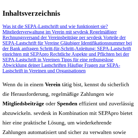
Inhaltsverzeichnis
Was ist die SEPA-Lastschrift und wie funktioniert sie?
Mitgliederverwaltung im Verein mit sevdesk
Regelmäßiger
Rechnungsversand der Vereinsbeiträge per sevdesk
Vorteile der
SEPA-Lastschrift für Vereine
Gläubiger Identifikationsnummer bei
der Bank anfragen
Schritt-für-Schritt-Anleitung: SEPA-Lastschrift
einrichten mit SEPApro
Rechtliche Aspekte und Pflichten bei der
SEPA-Lastschrift in Vereinen
Tipps für eine reibungslose
Abwicklung deiner Lastschriften
Häufige Fragen zur SEPA-
Lastschrift in Vereinen und Organisationen
Wenn du in einem
Verein
tätig bist, kennst du sicherlich
die Herausforderung, regelmäßige Zahlungen wie
Mitgliedsbeiträge
oder
Spenden
effizient und zuverlässig
abzuwickeln. sevdesk in Kombination mit SEPApro bietet
hier eine praktische Lösung, um wiederkehrende
Zahlungen automatisiert und sicher zu verwalten sowie